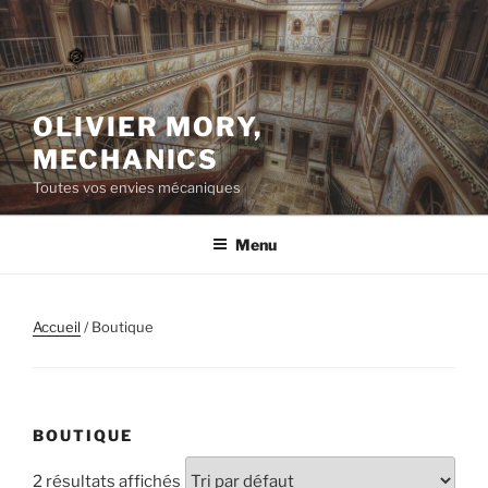
Aller
au
contenu
principal
OLIVIER MORY,
MECHANICS
Toutes vos envies mécaniques
Menu
Accueil
/ Boutique
BOUTIQUE
2 résultats affichés